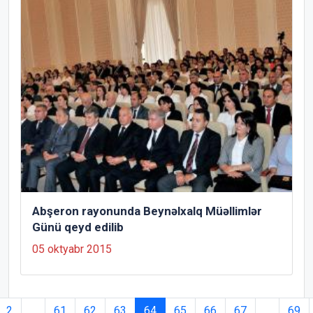
Abşeron rayonunda Beynəlxalq Müəllimlər
Günü qeyd edilib
05 oktyabr 2015
2
...
61
62
63
64
65
66
67
...
69