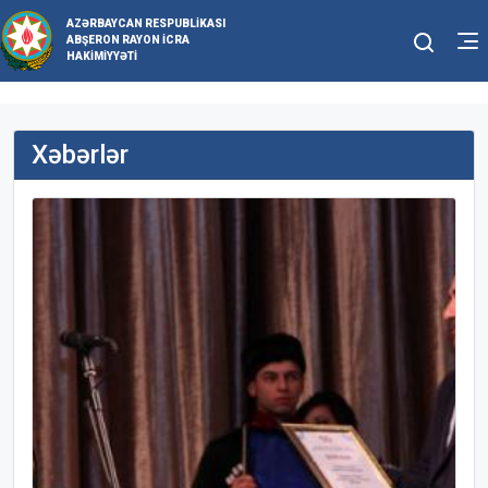
AZƏRBAYCAN RESPUBLIKASI
ABŞERON RAYON İCRA
HAKIMIYYƏTI
Xəbərlər