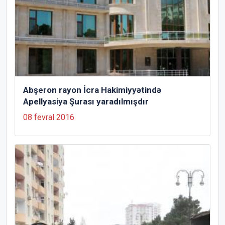
Abşeron rayon İcra Hakimiyyətində
Apellyasiya Şurası yaradılmışdır
08 fevral 2016