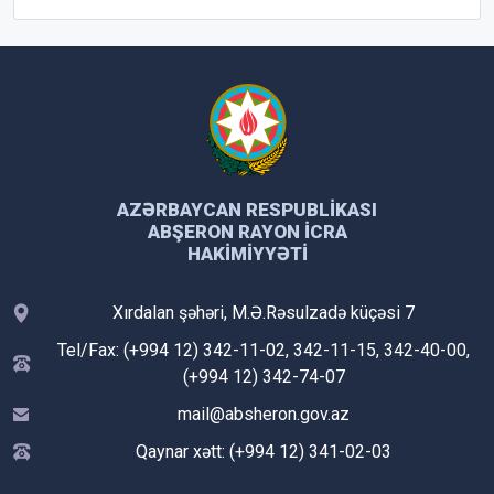
AZƏRBAYCAN RESPUBLIKASI
ABŞERON RAYON İCRA
HAKIMIYYƏTI
Xırdalan şəhəri, M.Ə.Rəsulzadə küçəsi 7
Tel/Fax: (+994 12) 342-11-02, 342-11-15, 342-40-00,
(+994 12) 342-74-07
mail@absheron.gov.az
Qaynar xətt: (+994 12) 341-02-03