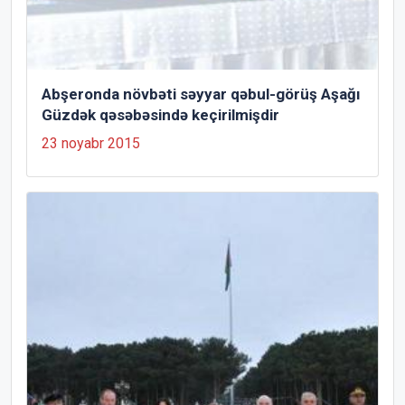
Abşeronda növbəti səyyar qəbul-görüş Aşağı
Güzdək qəsəbəsində keçirilmişdir
23 noyabr 2015