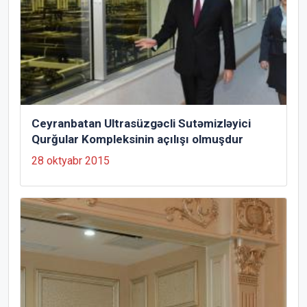
Ceyranbatan Ultrasüzgəcli Sutəmizləyici
Qurğular Kompleksinin açılışı olmuşdur
28 oktyabr 2015