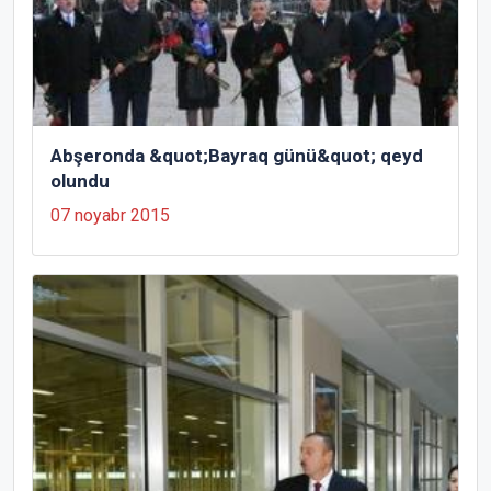
Abşeronda &quot;Bayraq günü&quot; qeyd
olundu
07 noyabr 2015