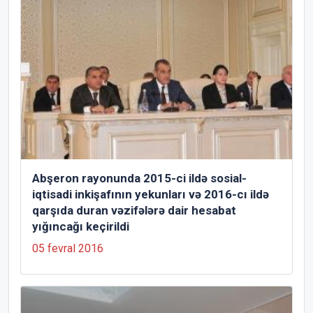
Abşeron rayonunda 2015-ci ildə sosial-
iqtisadi inkişafının yekunları və 2016-cı ildə
qarşıda duran vəzifələrə dair hesabat
yığıncağı keçirildi
05 fevral 2016