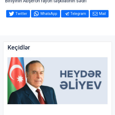
Birliyinin Abşeron rayon təşkilatının sədri
Twitter
WhatsApp
Telegram
Mail
Keçidlər