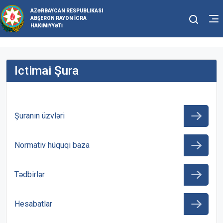
AZƏRBAYCAN RESPUBLIKASI
ABŞERON RAYON İCRA
HAKIMIYYƏTI
Ictimai Şura
Şuranın üzvləri
Normativ hüquqi baza
Tədbirlər
Hesabatlar