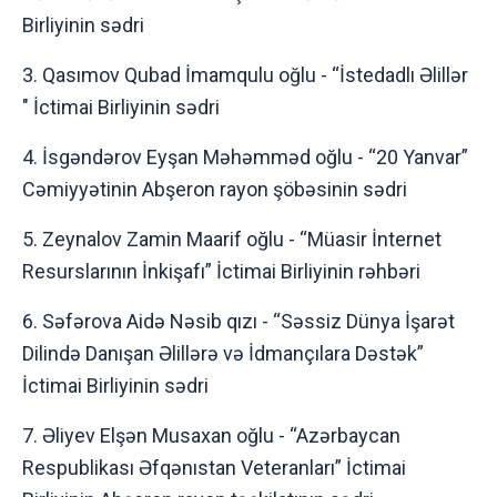
Birliyinin sədri
3. Qasımov Qubad İmamqulu oğlu - “İstedadlı Əlillər
" İctimai Birliyinin sədri
4. İsgəndərov Eyşan Məhəmməd oğlu - “20 Yanvar”
Cəmiyyətinin Abşeron rayon şöbəsinin sədri
5. Zeynalov Zamin Maarif oğlu - “Müasir İnternet
Resurslarının İnkişafı” İctimai Birliyinin rəhbəri
6. Səfərova Aidə Nəsib qızı - “Səssiz Dünya İşarət
Dilində Danışan Əlillərə və İdmançılara Dəstək”
İctimai Birliyinin sədri
7. Əliyev Elşən Musaxan oğlu - “Azərbaycan
Respublikası Əfqənıstan Veteranları” İctimai