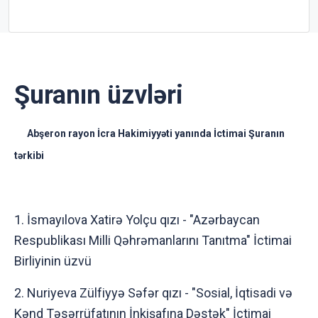
Şuranın üzvləri
Abşeron rayon İcra Hakimiyyəti yanında İctimai Şuranın
tərkibi
1. İsmayılova Xatirə Yolçu qızı - "Azərbaycan
Respublikası Milli Qəhrəmanlarını Tanıtma" İctimai
Birliyinin üzvü
2. Nuriyeva Zülfiyyə Səfər qızı - "Sosial, İqtisadi və
Kənd Təsərrüfatının İnkişafına Dəstək" İctimai