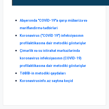
Abşeronda "COVİD-19"a qarşı mübarizə və
marifləndirmə tədbirləri
Koronavirus ("COVİD 19") infeksiyasının
profilaktikasına dair metodiki göstərişlər
Çimərlik və su istirahət mərkəzlərində
koronavirus infeksiyasının (COVİD-19)
profilaktikasına dair metodiki göstərişlər
TƏBİB-in metodiki qaydaları
Koronavirusinfo.az saytına keçid