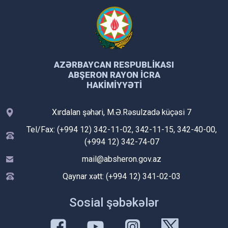
AZƏRBAYCAN RESPUBLIKASI
ABŞERON RAYON İCRA
HAKIMIYYƏTI
Xırdalan şəhəri, M.Ə.Rəsulzadə küçəsi 7
Tel/Fax: (+994 12) 342-11-02, 342-11-15, 342-40-00,
(+994 12) 342-74-07
mail@absheron.gov.az
Qaynar xətt: (+994 12) 341-02-03
Sosial şəbəkələr