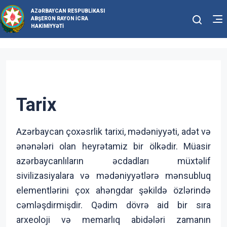
AZƏRBAYCAN RESPUBLIKASI
ABŞERON RAYON İCRA
HAKIMIYYƏTI
Tarix
Azərbaycan çoxəsrlik tarixi, mədəniyyəti, adət və
ənənələri olan heyrətamiz bir ölkədir. Müasir
azərbaycanlıların əcdadları müxtəlif
sivilizasiyalara və mədəniyyətlərə mənsubluq
elementlərini çox ahəngdar şəkildə özlərində
cəmləşdirmişdir. Qədim dövrə aid bir sıra
arxeoloji və memarlıq abidələri zamanın