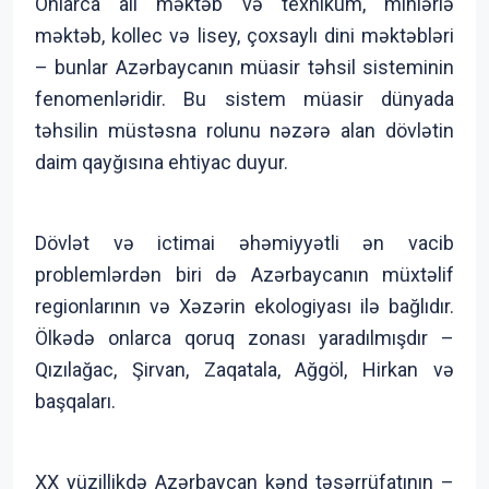
Onlarca ali məktəb və texnikum, minlərlə
məktəb, kollec və lisey, çoxsaylı dini məktəbləri
– bunlar Azərbaycanın müasir təhsil sisteminin
fenomenləridir. Bu sistem müasir dünyada
təhsilin müstəsna rolunu nəzərə alan dövlətin
daim qayğısına ehtiyac duyur.
Dövlət və ictimai əhəmiyyətli ən vacib
problemlərdən biri də Azərbaycanın müxtəlif
regionlarının və Xəzərin ekologiyası ilə bağlıdır.
Ölkədə onlarca qoruq zonası yaradılmışdır –
Qızılağac, Şirvan, Zaqatala, Ağgöl, Hirkan və
başqaları.
XX yüzillikdə Azərbaycan kənd təsərrüfatının –