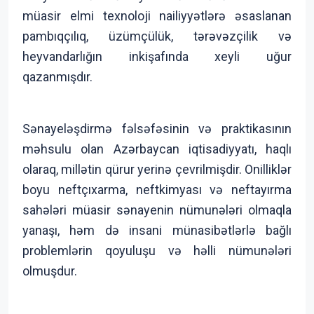
müasir elmi texnoloji nailiyyətlərə əsaslanan
pambıqçılıq, üzümçülük, tərəvəzçilik və
heyvandarlığın inkişafında xeyli uğur
qazanmışdır.
Sənayeləşdirmə fəlsəfəsinin və praktikasının
məhsulu olan Azərbaycan iqtisadiyyatı, haqlı
olaraq, millətin qürur yerinə çevrilmişdir. Onilliklər
boyu neftçıxarma, neftkimyası və neftayırma
sahələri müasir sənayenin nümunələri olmaqla
yanaşı, həm də insani münasibətlərlə bağlı
problemlərin qoyuluşu və həlli nümunələri
olmuşdur.