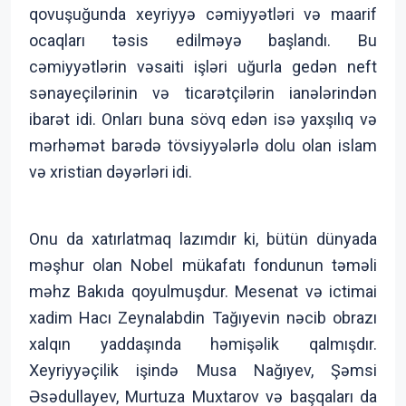
qovuşuğunda xeyriyyə cəmiyyətləri və maarif
ocaqları təsis edilməyə başlandı. Bu
cəmiyyətlərin vəsaiti işləri uğurla gedən neft
sənayeçilərinin və ticarətçilərin ianələrindən
ibarət idi. Onları buna sövq edən isə yaxşılıq və
mərhəmət barədə tövsiyyələrlə dolu olan islam
və xristian dəyərləri idi.
Onu da xatırlatmaq lazımdır ki, bütün dünyada
məşhur olan Nobel mükafatı fondunun təməli
məhz Bakıda qoyulmuşdur. Mesenat və ictimai
xadim Hacı Zeynalabdin Tağıyevin nəcib obrazı
xalqın yaddaşında həmişəlik qalmışdır.
Xeyriyyəçilik işində Musa Nağıyev, Şəmsi
Əsədullayev, Murtuza Muxtarov və başqaları da