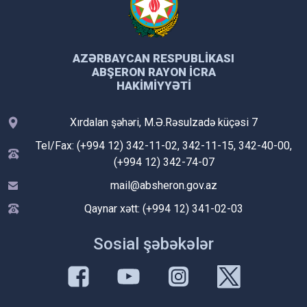
AZƏRBAYCAN RESPUBLIKASI
ABŞERON RAYON İCRA
HAKIMIYYƏTI
Xırdalan şəhəri, M.Ə.Rəsulzadə küçəsi 7
Tel/Fax: (+994 12) 342-11-02, 342-11-15, 342-40-00,
(+994 12) 342-74-07
mail@absheron.gov.az
Qaynar xətt: (+994 12) 341-02-03
Sosial şəbəkələr