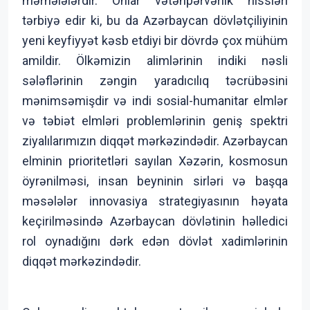
mərhələlərdir. Onlar vətənpərvərlik hissləri
tərbiyə edir ki, bu da Azərbaycan dövlətçiliyinin
yeni keyfiyyət kəsb etdiyi bir dövrdə çox mühüm
amildir. Ölkəmizin alimlərinin indiki nəsli
sələflərinin zəngin yaradıcılıq təcrübəsini
mənimsəmişdir və indi sosial-humanitar elmlər
və təbiət elmləri problemlərinin geniş spektri
ziyalılarımızın diqqət mərkəzindədir. Azərbaycan
elminin prioritetləri sayılan Xəzərin, kosmosun
öyrənilməsi, insan beyninin sirləri və başqa
məsələlər innovasiya strategiyasının həyata
keçirilməsində Azərbaycan dövlətinin həlledici
rol oynadığını dərk edən dövlət xadimlərinin
diqqət mərkəzindədir.