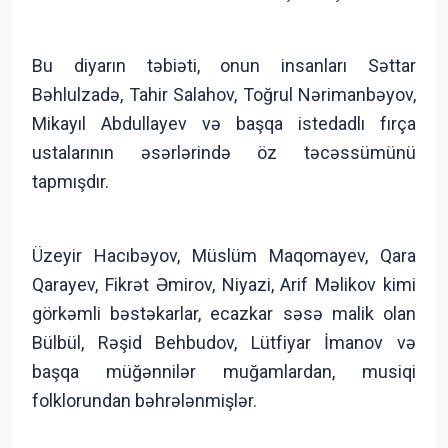
Bu diyarın təbiəti, onun insanları Səttar
Bəhlulzadə, Tahir Salahov, Toğrul Nərimanbəyov,
Mikayıl Abdullayev və başqa istedadlı fırça
ustalarının əsərlərində öz təcəssümünü
tapmışdır.
Üzeyir Hacıbəyov, Müslüm Maqomayev, Qara
Qarayev, Fikrət Əmirov, Niyazi, Arif Məlikov kimi
görkəmli bəstəkarlar, ecazkar səsə malik olan
Bülbül, Rəşid Behbudov, Lütfiyar İmanov və
başqa müğənnilər muğamlardan, musiqi
folklorundan bəhrələnmişlər.