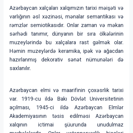
Azərbaycan xalçaları xalqımızın tarixi məişəti və
varlığının əsl xəzinəsi, mənalar semantikası və
rəmzlər semiotikasıdır. Onlar zaman və məkan
sərhədi tanımır, dünyanın bir sıra ölkələrinin
muzeylərində bu xalçalara rast gəlmək olar.
Həmin muzeylərdə keramika, ipək və ağacdan
hazırlanmış dekorativ sənət nümunələri də
saxlanılır.
Azərbaycan elmi və maarifinin çoxəsrlik tarixi
var. 1919-cu ildə Bakı Dövlət Universitetinin
açılması, 1945-ci ildə Azərbaycan Elmlər
Akademiyasının təsis edilməsi Azərbaycan
xalqının ictimai şüurunda unudulmaz