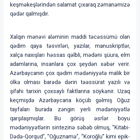
keşməkeşlərindən salamat çıxaraq zəmanəmizə
qədər qalmışdır.
Xalqın mənəvi aləminin maddi təcəssümü olan
qədim qaya təsvirləri, yazılar, manuskriptlər,
xalça naxışları həssas qəlbli, mədəni şüura, elm
adamlarına, insanlara çox şeydən xəbər verir.
Azərbaycanın çox qədim mədəniyyətə malik bir
ölkə olması barədə dərin təəssürat yazılı və
şifahi tarixin çoxsaylı faktlarına söykənir. Uzaq
keçmişdə Azərbaycana köçüb gəlmiş Oğuz
tayfaları burada zəngin yerli mədəniyyətlə
qarşılaşmışlar. Bu görüş əsrlər boyu
mədəniyyətlərin sintezinə səbəb olmuş, “Kitabi-
Dədə-Qorqud”, “Oğuznamə”, “Koroğlu” kimi epik-