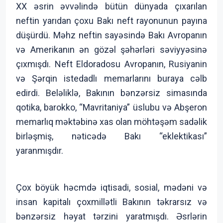
XX əsrin əvvəlində bütün dünyada çıxarılan
neftin yarıdan çoxu Bakı neft rayonunun payına
düşürdü. Məhz neftin sayəsində Bakı Avropanın
və Amerikanın ən gözəl şəhərləri səviyyəsinə
çıxmışdı. Neft Eldoradosu Avropanın, Rusiyanin
və Şərqin istedadlı memarlarını buraya cəlb
edirdi. Beləliklə, Bakının bənzərsiz simasında
qotika, barokko, “Mavritaniya” üslubu və Abşeron
memarlıq məktəbinə xas olan möhtəşəm sadəlik
birləşmiş, nəticədə Bakı “eklektikası”
yaranmışdır.
Çox böyük həcmdə iqtisadi, sosial, mədəni və
insan kapitalı çoxmillətli Bakının təkrarsız və
bənzərsiz həyat tərzini yaratmışdı. Əsrlərin