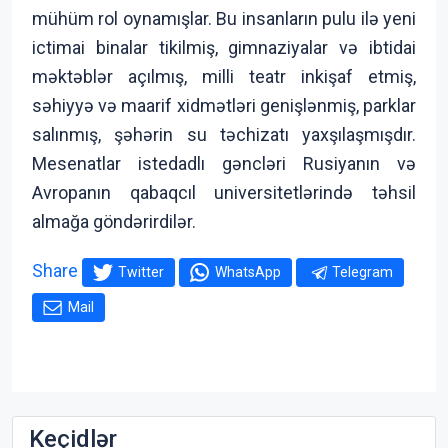
mühüm rol oynamışlar. Bu insanların pulu ilə yeni
ictimai binalar tikilmiş, gimnaziyalar və ibtidai
məktəblər açılmış, milli teatr inkişaf etmiş,
səhiyyə və maarif xidmətləri genişlənmiş, parklar
salınmış, şəhərin su təchizatı yaxşılaşmışdır.
Mesenatlar istedadlı gəncləri Rusiyanın və
Avropanın qabaqcıl universitetlərində təhsil
almağa göndərirdilər.
Share
Twitter
WhatsApp
Telegram
Mail
Keçidlər