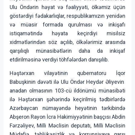
Ulu Öndərin həyat və fəaliyyəti, ölkəmiz üçün
göstərdiyi fədakarlıqlar, respublikamızın yenidən
və müasir formada qurulması və inkişafı
istiqamətində həyata keçirdiyi misilsiz
xidmətlərindən söz açılıb, ölkələrimiz arasında
qarşılıqlı münasibətlərin daha da inkişaf
etdirilməsinə verdiyi töhfələrdən danışılıb.
Həştərxan vilayətinin qubernatoru İqor
Babuşkinin dəvəti ilə Ulu Öndər Heydər Əliyevin
anadan olmasının 103-cü ildönümü münasibəti
ilə Həştərxan şəhərində keçirilmiş tədbirlərdə
Azərbaycan nümayəndə heyətinin tərkibində
Abşeron Rayon İcra Hakimiyyətinin başçısı Abdin
Fərzəliyev, Milli Məclisin deputatı, Milli Məclisin
Müdafiə, təhlükəsizlik və korrupsiyaya qarşı