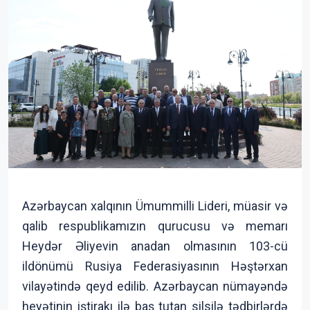
Azərbaycan xalqının Ümummilli Lideri, müasir və
qalib respublikamızın qurucusu və memarı
Heydər Əliyevin anadan olmasının 103-cü
ildönümü Rusiya Federasiyasının Həştərxan
vilayətində qeyd edilib. Azərbaycan nümayəndə
heyətinin iştirakı ilə baş tutan silsilə tədbirlərdə