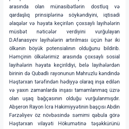
arasında olan münasibətlərin dostluq və
qardaşlıq prinsiplərinə söykəndiyini, iqtisadi
əlaqələr və həyata keçirilən çoxsaylı layihələrin
müsbət nəticələr verdiyini vurğulayan
D.Afanasyev layihələrin artırılması üçün hər iki
ölkənin böyük potensialının olduğunu bildirib.
Həmçinin ölkələrimiz arasında çoxsaylı sosial
layihələrin həyata keçirildiyi, belə layihələrdən
birinin də Qubadlı rayonunun Mahruzlu kəndində
Həştərxan tərəfindən hədiyyə olaraq inşa edilən
və yaxın zamanlarda inşası tamamlanmaq üzrə
olan uşaq bağçasının olduğu vurğulanmışdır.
Abşeron Rayon İcra Hakimiyyətinin başçısı Abdin
Fərzəliyev öz növbəsində səmimi qəbula görə
Həştərxan vilayəti Hökumətinə təşəkkürünü