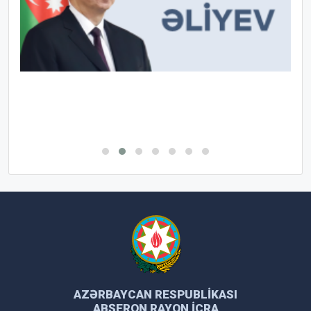
AZƏRBAYCAN RESPUBLIKASI
ABŞERON RAYON İCRA