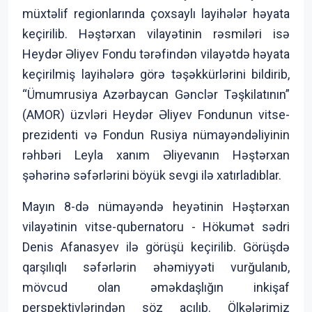
müxtəlif regionlarında çoxsaylı layihələr həyata
keçirilib. Həştərxan vilayətinin rəsmiləri isə
Heydər Əliyev Fondu tərəfindən vilayətdə həyata
keçirilmiş layihələrə görə təşəkkürlərini bildirib,
“Ümumrusiya Azərbaycan Gənclər Təşkilatının”
(AMOR) üzvləri Heydər Əliyev Fondunun vitse-
prezidenti və Fondun Rusiya nümayəndəliyinin
rəhbəri Leyla xanım Əliyevanın Həştərxan
şəhərinə səfərlərini böyük sevgi ilə xatırladıblar.
Mayın 8-də nümayəndə heyətinin Həştərxan
vilayətinin vitse-qubernatoru - Hökumət sədri
Denis Afanasyev ilə görüşü keçirilib. Görüşdə
qarşılıqlı səfərlərin əhəmiyyəti vurğulanıb,
mövcud olan əməkdaşlığın inkişaf
perspektivlərindən söz açılıb. Ölkələrimiz