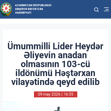
AZƏRBAYCAN RESPUBLIKASI
ABŞERON RAYON İCRA
HAKIMIYYƏTI
Ümummilli Lider Heydər
Əliyevin anadan
olmasının 103-cü
ildönümü Həştərxan
vilayətində qeyd edilib
09 may 2026 | 16:35