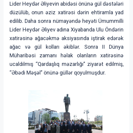
Lider Heydər Əliyevin abidəsi önünə gül dəstələri
düzülüb, onun əziz xatirəsi dərin ehtiramla yad
edilib. Daha sonra nümayəndə heyəti Ümummilli
Lider Heydər Əliyev adına Xiyabanda Ulu Öndərin
xatirəsinə ağacəkmə aksiyasında iştirak edərək
ağac və gül kolları əkiblər. Sonra II Dünya
Müharibəsi zamanı həlak olanların xatirəsinə
ucaldılmış “Qardaşlıq məzarlığı” ziyarət edilmiş,
“Əbədi Məşəl” önünə güllər qoyulmuşdur.