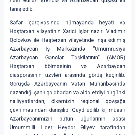
həsr edilən stendlə və Azərbaycan guşəsi ilə
tanış edib.
Səfər çərçivəsində nümayəndə heyəti və
Həştərxan vilayətinin Xarici İşlər naziri Vladimir
Qolovkov ilə Həştərxan vilayətində inşa edilmiş
Azərbaycan İş Mərkəzində “Ümumrusiya
Azərbaycan Gənclər Təşkilatının” (AMOR)
Həştərxan bölməsinin və Azərbaycan
diasporasının üzvləri arasında görüş keçirilib.
Görüşdə Azərbaycanın Vətən Müharibəsində
qazandığı şanlı qələbədən və əldə etdiyi bugünki
nailiyyətlərdən, ölkəmizin regional qovşağa
çevrilməsindən danışılıb. Qeyd edilib ki, müasir
Azərbaycanımızın bütün uğurlarının əsası
Ümummilli Lider Heydər Əliyev tərəfindən