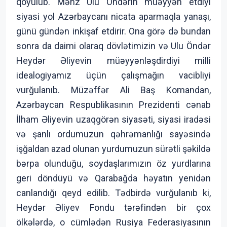
qoyulub. Məhz Ulu Öndərin müəyyən etdiyi
siyasi yol Azərbaycanı nicata aparmaqla yanaşı,
günü gündən inkişaf etdirir. Ona görə də bundan
sonra da daimi olaraq dövlətimizin və Ulu Öndər
Heydər Əliyevin müəyyənləşdirdiyi milli
idealogiyamız üçün çalışmağın vacibliyi
vurğulanıb. Müzəffər Ali Baş Komandan,
Azərbaycan Respublikasının Prezidenti cənab
İlham Əliyevin uzaqgörən siyasəti, siyasi iradəsi
və şanlı ordumuzun qəhrəmanlığı sayəsində
işğaldan azad olunan yurdumuzun sürətli şəkildə
bərpa olunduğu, soydaşlarımızın öz yurdlarına
geri döndüyü və Qarabağda həyatın yenidən
canlandığı qeyd edilib. Tədbirdə vurğulanıb ki,
Heydər Əliyev Fondu tərəfindən bir çox
ölkələrdə, o cümlədən Rusiya Federasiyasının