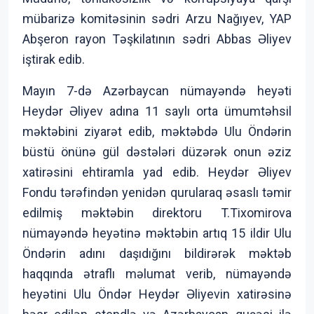
mübarizə komitəsinin sədri Arzu Nağıyev, YAP
Abşeron rayon Təşkilatının sədri Abbas Əliyev
iştirak edib.
Mayın 7-də Azərbaycan nümayəndə heyəti
Heydər Əliyev adına 11 saylı orta ümumtəhsil
məktəbini ziyarət edib, məktəbdə Ulu Öndərin
büstü önünə gül dəstələri düzərək onun əziz
xatirəsini ehtiramla yad edib. Heydər Əliyev
Fondu tərəfindən yenidən qurularaq əsaslı təmir
edilmiş məktəbin direktoru T.Tixomirova
nümayəndə heyətinə məktəbin artıq 15 ildir Ulu
Öndərin adını daşıdığını bildirərək məktəb
haqqında ətraflı məlumat verib, nümayəndə
heyətini Ulu Öndər Heydər Əliyevin xatirəsinə