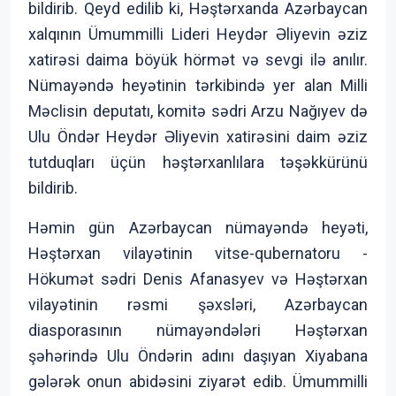
bildirib. Qeyd edilib ki, Həştərxanda Azərbaycan
xalqının Ümummilli Lideri Heydər Əliyevin əziz
xatirəsi daima böyük hörmət və sevgi ilə anılır.
Nümayəndə heyətinin tərkibində yer alan Milli
Məclisin deputatı, komitə sədri Arzu Nağıyev də
Ulu Öndər Heydər Əliyevin xatirəsini daim əziz
tutduqları üçün həştərxanlılara təşəkkürünü
bildirib.
Həmin gün Azərbaycan nümayəndə heyəti,
Həştərxan vilayətinin vitse-qubernatoru -
Hökumət sədri Denis Afanasyev və Həştərxan
vilayətinin rəsmi şəxsləri, Azərbaycan
diasporasının nümayəndələri Həştərxan
şəhərində Ulu Öndərin adını daşıyan Xiyabana
gələrək onun abidəsini ziyarət edib. Ümummilli