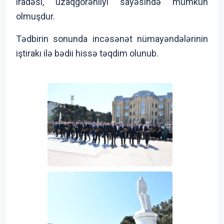
iradəsi, uzaqgörənliyi sayəsində mümkün
olmuşdur.
Tədbirin sonunda incəsənət nümayəndələrinin
iştirakı ilə bədii hissə təqdim olunub.