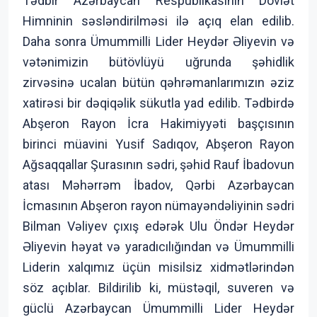
Tədbir Azərbaycan Respublikasının Dövlət
Himninin səsləndirilməsi ilə açıq elan edilib.
Daha sonra Ümummilli Lider Heydər Əliyevin və
vətənimizin bütövlüyü uğrunda şəhidlik
zirvəsinə ucalan bütün qəhrəmanlarımızın əziz
xatirəsi bir dəqiqəlik sükutla yad edilib. Tədbirdə
Abşeron Rayon İcra Hakimiyyəti başçısının
birinci müavini Yusif Sadıqov, Abşeron Rayon
Ağsaqqallar Şurasının sədri, şəhid Rauf İbadovun
atası Məhərrəm İbadov, Qərbi Azərbaycan
İcmasının Abşeron rayon nümayəndəliyinin sədri
Bilman Vəliyev çıxış edərək Ulu Öndər Heydər
Əliyevin həyat və yaradıcılığından və Ümummilli
Liderin xalqımız üçün misilsiz xidmətlərindən
söz açıblar. Bildirilib ki, müstəqil, suveren və
güclü Azərbaycan Ümummilli Lider Heydər