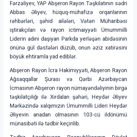
Fərzəliyev, YAP Abşeron Rayon Təşkilatının sədri
Abbas Əliyev, hüquq-mühafizə orqanlarının
rəhbərləri, şəhid ailələri, Vətən Müharibəsi
iştirakçıları və rayon ictimaiyyəti Ümummilli
Liderin adını daşıyan Parkda yerləşən abidəsinin
önünə gül dəstələri düzüb, onun əziz xatirəsini
böyük ehtiramla yad ediblər.
Abşeron Rayon İcra Hakimiyyəti, Abşeron Rayon
Ağsaqqallar Şurası və Qərbi Azərbaycan
İcmasının Abşeron rayon nümayəndəliyinin birgə
təşkilatçılığı ilə Xırdalan şəhəri, Heydər Əliyev
Mərkəzində xalqımızın Ümummilli Lideri Heydər
Əliyevin anadan olmasının 103-cü ildönümü
münasibəti ilə tədbir keçirilib.