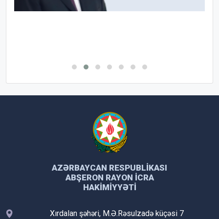
AZƏRBAYCAN RESPUBLIKASI
ABŞERON RAYON İCRA
HAKIMIYYƏTI
Xırdalan şəhəri, M.Ə.Rəsulzadə küçəsi 7