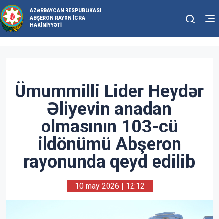
AZƏRBAYCAN RESPUBLIKASI
ABŞERON RAYON İCRA
HAKIMIYYƏTI
Ümummilli Lider Heydər
Əliyevin anadan
olmasının 103-cü
ildönümü Abşeron
rayonunda qeyd edilib
10 may 2026 | 12:12