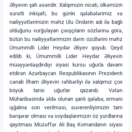
Əliyevin şah əsəridir. Xalqımızın nicatı, ölkəmizin
surətli inkişafı, bu günki qələbələrimiz və
nailiyyətlərimizin məhz Ulu Öndərin adı ilə bağlı
olduğunu vurğulayan çıxışçıların sözlərinə görə,
bütün bu nailiyyətlərimizin dərin özüllərini məhz
Ümummilli Lider Heydər Əliyev qoyub. Qeyd
edilib ki, Ümummilli Lider Heydər Əliyevin
müəyyənləşdirdiyi siyasi kursu uğurla davam
etdirən Azərbaycan Respublikasının Prezidenti
cənab İlham Əliyevin rəhbərliyi ilə xalqımız çox
böyük tarixi uğurlar qazanıb. Vətən
Müharibəsində əldə olunan şanlı qələbə, erməni
işğalına son verilməsi, suverenliyimizin tam
bərqərar olması və soydaşlarımızın öz yurdlarına
qayıtması Müzəffər Ali Baş Komandanın siyasi