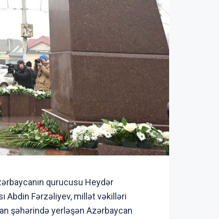
 Azərbaycanın qurucusu Heydər
 Abdin Fərzəliyev, millət vəkilləri
rxan şəhərində yerləşən Azərbaycan