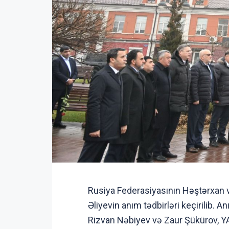
Rusiya Federasiyasının Həştərxan v
Əliyevin anım tədbirləri keçirilib. 
Rizvan Nəbiyev və Zaur Şükürov, Y