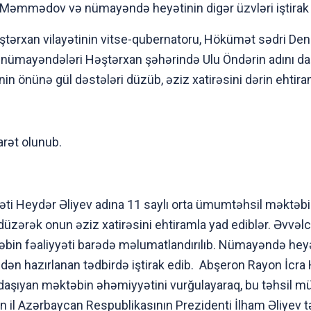
 Məmmədov və nümayəndə heyətinin digər üzvləri iştirak 
ərxan vilayətinin vitse-qubernatoru, Hökümət sədri Deni
n nümayəndələri Həştərxan şəhərində Ulu Öndərin adını d
ənin önünə gül dəstələri düzüb, əziz xatirəsini dərin ehtira
rət olunub.
 Heydər Əliyev adına 11 saylı orta ümumtəhsil məktəbin
düzərək onun əziz xatirəsini ehtiramla yad ediblər. Əvvə
bin fəaliyyəti barədə məlumatlandırılıb. Nümayəndə heyə
ndən hazırlanan tədbirdə iştirak edib. Abşeron Rayon İcra
 daşıyan məktəbin əhəmiyyətini vurğulayaraq, bu təhsil 
n il Azərbaycan Respublikasının Prezidenti İlham Əliyev 