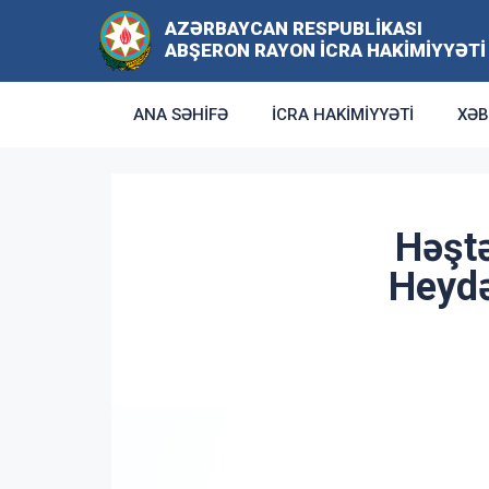
AZƏRBAYCAN RESPUBLIKASI
ABŞERON RAYON İCRA HAKIMIYYƏTI
ANA SƏHIFƏ
İCRA HAKIMIYYƏTI
XƏB
Həştə
Heydə