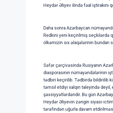
Heydər Əliyev ilində fəal iştirakını 
Daha sonra Azərbaycan nümayəndə h
Redkini yeni keçirilmiş seçkilərdə 
ölkəmizin sıx əlaqələrinin bundan s
Səfər çərçivəsində Rusiyanın Azər
diasporasının nümayəndələrinin işt
tədbiri keçirilib. Tədbirdə bildiril
təmsil etdiyi xalqın taleyində deyi
şəxsiyyətlərdəndir. Bu gün Azərba
Heydər Əliyevin zəngin siyasi-ictim
tərəfindən uğurla davam etdirilməsi