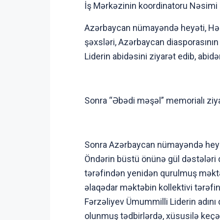
İş Mərkəzinin koordinatoru Nəsimi
Azərbaycan nümayəndə heyəti, Həşt
şəxsləri, Azərbaycan diasporasını
Liderin abidəsini ziyarət edib, abid
Sonra “Əbədi məşəl” memorialı ziya
Sonra Azərbaycan nümayəndə heyəti
Öndərin büstü önünə gül dəstələri 
tərəfindən yenidən qurulmuş məktə
əlaqədar məktəbin kollektivi tərəfi
Fərzəliyev Ümummilli Liderin adını
olunmuş tədbirlərdə, xüsusilə keçə