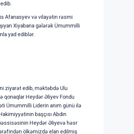
edib.
s Afanasyev və vilayətin rəsmi
aşıyan Xiyabana gələrək Ümummilli
mla yad ediblər.
i ziyarət edib, məktəbdə Ulu
lcə qonaqlar Heydər Əliyev Fondu
ti Ümummilli Liderin anım günü ilə
 Hakimiyyətinin başçısı Abdin
müəssisəsinin Heydər Əliyevə həsr
tərəfindən ölkəmizdə elan edilmiş