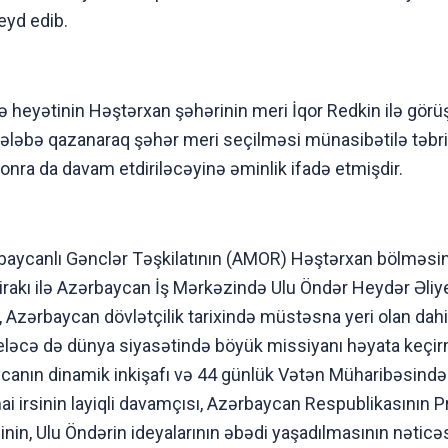
qeyd edib.
eyətinin Həştərxan şəhərinin meri İqor Redkin ilə görü
qələbə qazanaraq şəhər meri seçilməsi münasibətilə təbri
onra da davam etdiriləcəyinə əminlik ifadə etmişdir.
baycanlı Gənclər Təşkilatının (AMOR) Həştərxan bölməsin
irakı ilə Azərbaycan İş Mərkəzində Ulu Öndər Heydər Əli
ib ki, Azərbaycan dövlətçilik tarixində müstəsna yeri olan d
l, eləcə də dünya siyasətində böyük missiyanı həyata keç
ycanın dinamik inkişafı və 44 günlük Vətən Müharibəsind
ai irsinin layiqli davamçısı, Azərbaycan Respublikasının 
nin, Ulu Öndərin ideyalarının əbədi yaşadılmasının nəticəs