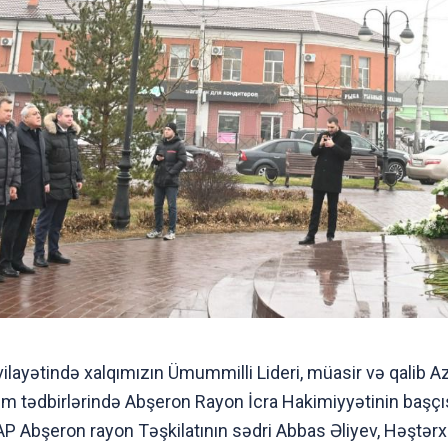
ilayətində xalqımızın Ümummilli Lideri, müasir və qalib
Anım tədbirlərində Abşeron Rayon İcra Hakimiyyətinin başçısı
AP Abşeron rayon Təşkilatının sədri Abbas Əliyev, Həştə