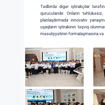
Tədbirdə digər iştirakçılar tərəf
qurucularıdır. Onların təhlükəsiz
planlaşdırmada innovativ yanaşma
uşaqların iştirakının təşviq olunma
məsuliyyətinin formalaşmasına və ş