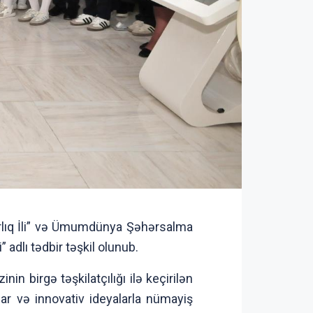
rlıq İli” və Ümumdünya Şəhərsalma
dlı tədbir təşkil olunub.
n birgə təşkilatçılığı ilə keçirilən
tlar və innovativ ideyalarla nümayiş