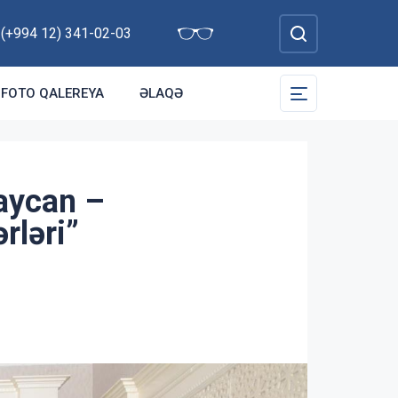
: (+994 12) 341-02-03
FOTO QALEREYA
ƏLAQƏ
aycan –
rləri”