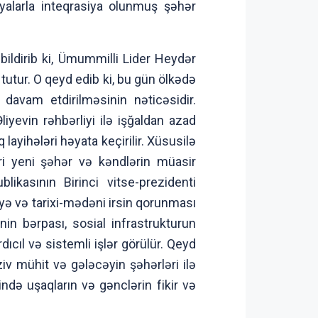
giyalarla inteqrasiya olunmuş şəhər
ildirib ki, Ümummilli Lider Heydər
tutur. O qeyd edib ki, bu gün ölkədə
davam etdirilməsinin nəticəsidir.
yevin rəhbərliyi ilə işğaldan azad
ayihələri həyata keçirilir. Xüsusilə
ri yeni şəhər və kəndlərin müasir
likasının Birinci vitse-prezidenti
yə və tarixi-mədəni irsin qorunması
in bərpası, sosial infrastrukturun
ıcıl və sistemli işlər görülür. Qeyd
v mühit və gələcəyin şəhərləri ilə
ndə uşaqların və gənclərin fikir və