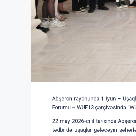
Abşeron rayonunda 1 İyun – Uşaql
Forumu – WUF13 çərçivəsində “WUF13
22 may 2026-cı il tarixində Abşeron
tədbirdə uşaqlar gələcəyin şəhərlər