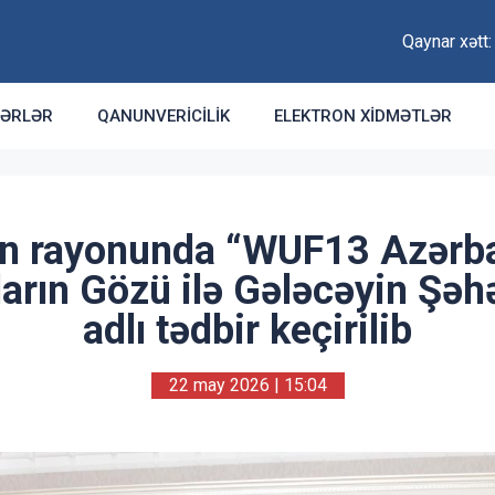
Qaynar xətt
ƏRLƏR
QANUNVERICILIK
ELEKTRON XIDMƏTLƏR
n rayonunda “WUF13 Azərb
arın Gözü ilə Gələcəyin Şəhə
adlı tədbir keçirilib
22 may 2026 | 15:04