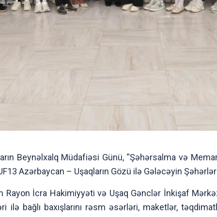
arın Beynəlxalq Müdafiəsi Günü, “Şəhərsalma və Mema
 Azərbaycan – Uşaqların Gözü ilə Gələcəyin Şəhərləri” a
 Rayon İcra Hakimiyyəti və Uşaq Gənclər İnkişaf Mərkəzini
i ilə bağlı baxışlarını rəsm əsərləri, maketlər, təqdima