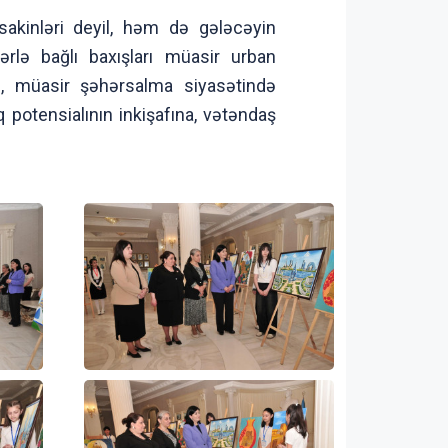
 sakinləri deyil, həm də gələcəyin
lərlə bağlı baxışları müasir urban
ki, müasir şəhərsalma siyasətində
q potensialının inkişafına, vətəndaş