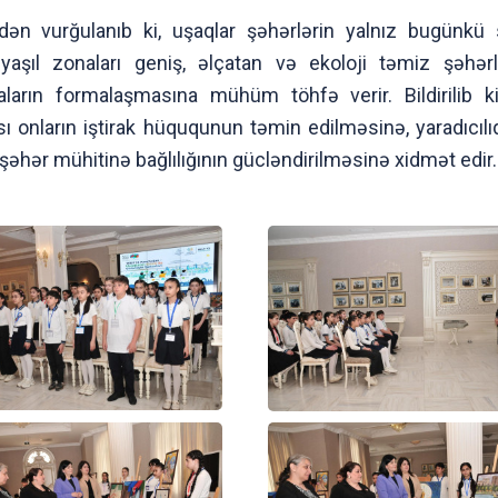
indən vurğulanıb ki, uşaqlar şəhərlərin yalnız bugünkü
, yaşıl zonaları geniş, əlçatan və ekoloji təmiz şəhər
ların formalaşmasına mühüm töhfə verir. Bildirilib 
sı onların iştirak hüququnun təmin edilməsinə, yaradıcılı
əhər mühitinə bağlılığının gücləndirilməsinə xidmət edir.