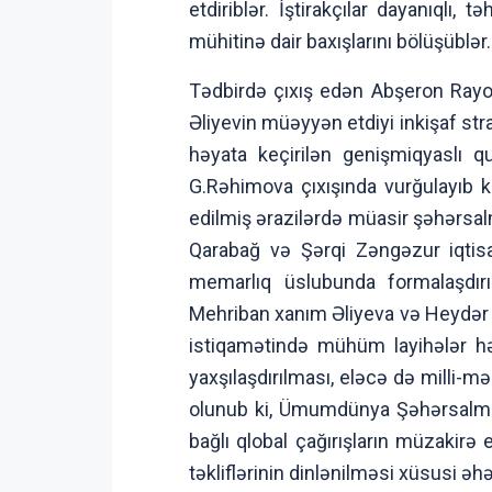
etdiriblər. İştirakçılar dayanıqlı
mühitinə dair baxışlarını bölüşüblər.
Tədbirdə çıxış edən Abşeron Rayon
Əliyevin müəyyən etdiyi inkişaf str
həyata keçirilən genişmiqyaslı q
G.Rəhimova çıxışında vurğulayıb k
edilmiş ərazilərdə müasir şəhərsalm
Qarabağ və Şərqi Zəngəzur iqtisa
memarlıq üslubunda formalaşdırılm
Mehriban xanım Əliyeva və Heydər Ə
istiqamətində mühüm layihələr həy
yaxşılaşdırılması, eləcə də milli-m
olunub ki, Ümumdünya Şəhərsalma F
bağlı qlobal çağırışların müzakirə
təkliflərinin dinlənilməsi xüsusi əh