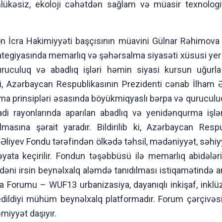
, təhlükəsiz, ekoloji cəhətdən sağlam və müasir texnolo
 İcra Hakimiyyəti başçısının müavini Gülnar Rəhimova b
ategiyasında memarlıq və şəhərsalma siyasəti xüsusi yer 
uruculuq və abadlıq işləri həmin siyasi kursun uğurla 
i, Azərbaycan Respublikasının Prezidenti cənab İlham Əli
a prinsipləri əsasında böyükmiqyaslı bərpa və quruculuq l
di rayonlarında aparılan abadlıq və yenidənqurma işlə
asına şərait yaradır. Bildirilib ki, Azərbaycan Respub
liyev Fondu tərəfindən ölkədə təhsil, mədəniyyət, səhiy
ata keçirilir. Fondun təşəbbüsü ilə memarlıq abidələrin
ədəni irsin beynəlxalq aləmdə tanıdılması istiqamətində ard
orumu – WUF13 urbanizasiya, dayanıqlı inkişaf, inklüzi
 edildiyi mühüm beynəlxalq platformadır. Forum çərçivəsi
əmiyyət daşıyır.