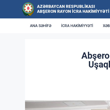
AZƏRBAYCAN RESPUBLIKASI
ABŞERON RAYON İCRA HAKIMIYYƏTI
ANA SƏHIFƏ
İCRA HAKIMIYYƏTI
XƏB
Abşero
Uşaql