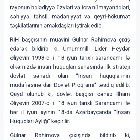
rayonun bələdiyyə üzvləri və icra nümayəndələri,
səhiyyə, təhsil, mədəniyyət və qeyri-hökumət
təşkilatlarının əməkdaşları iştirak edib.
RİH başçısının müavini Gülnar Rəhimova çıxış
edərək bildirib ki, Ümummilli Lider Heydər
Əliyevin 1998-ci il 18 iyun tarixli sərəncamı ilə
ölkəmizdə insan hüquqları sahəsində ilk strateji
dövlət sənədi olan “İnsan hüquqlarının
müdafiəsinə dair Dövlət Proqramı” təsdiq edilib.
Qeyd olunub ki, dövlət başçısı cənab İlham
Əliyevin 2007-ci il 18 iyun tarixli Sərəncamı ilə
hər il iyun ayının 18-də Azərbaycanda “İnsan
Hüquqları Aylığı” keçirilir.
Gülnar Rəhimova çıxışında bildirib ki,