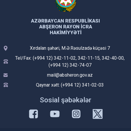
AZƏRBAYCAN RESPUBLIKASI
ABŞERON RAYON İCRA
HAKIMIYYƏTI
Xırdalan şəhəri, M.Ə.Rəsulzadə küçəsi 7
Tel/Fax: (+994 12) 342-11-02, 342-11-15, 342-40-00,
(+994 12) 342-74-07
mail@absheron.gov.az
Qaynar xətt: (+994 12) 341-02-03
Sosial şəbəkələr