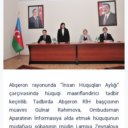
Abşeron rayonunda “İnsan Hüquqları Aylığı”
çərçivəsində hüquqi maarifləndirici tədbir
keçirilib. Tədbirdə Abşeron RİH başçısının
müavini Gülnar Rəhimova, Ombudsman
Aparatının İnformasiya əldə etmək hüququnun
müdafiəsi şöbəsinin müdiri Lamiyə Zeynalova,