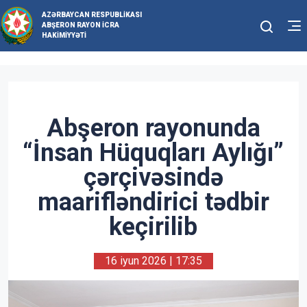
AZƏRBAYCAN RESPUBLIKASI
ABŞERON RAYON İCRA
HAKIMIYYƏTI
Abşeron rayonunda
“İnsan Hüquqları Aylığı”
çərçivəsində
maarifləndirici tədbir
keçirilib
16 iyun 2026 | 17:35