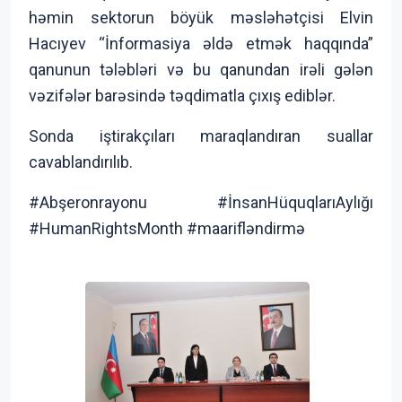
həmin sektorun böyük məsləhətçisi Elvin
Hacıyev “İnformasiya əldə etmək haqqında”
qanunun tələbləri və bu qanundan irəli gələn
vəzifələr barəsində təqdimatla çıxış ediblər.
Sonda iştirakçıları maraqlandıran suallar
cavablandırılıb.
#Abşeronrayonu #İnsanHüquqlarıAylığı
#HumanRightsMonth #maarifləndirmə