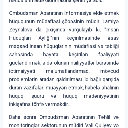
nəticələrin əldə olunmasına şərait yaradıb.
Ombudsman Aparatının İnformasiya əldə etmək
hüququnun müdafiəsi şöbəsinin müdiri Lamiyə
Zeynalova da çıxışında vurğulayıb ki, “İnsan
Hüquqları Aylığı”nın keçirilməsində əsas
məqsəd insan hüquqlarının müdafiəsi və təbliği
sahəsində həyata keçirilən fəaliyyəti
gücləndirmək, əldə olunan nailiyyətlər barəsində
ictimaiyyəti məlumatlandırmaq, mövcud
problemlərin aradan qaldırılması ilə bağlı qarşıda
duran vəzifələri müəyyən etmək, habelə əhalinin
hüquqi şüuru və hüquq mədəniyyətinin
inkişafına töhfə verməkdir.
Daha sonra Ombudsman Aparatının Təhlil və
monitorinqlər sektorunun müdiri Vəli Quliyev və