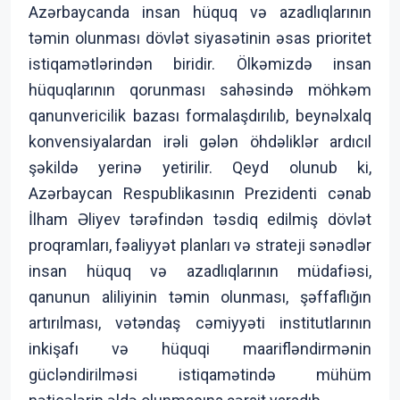
Azərbaycanda insan hüquq və azadlıqlarının
təmin olunması dövlət siyasətinin əsas prioritet
istiqamətlərindən biridir. Ölkəmizdə insan
hüquqlarının qorunması sahəsində möhkəm
qanunvericilik bazası formalaşdırılıb, beynəlxalq
konvensiyalardan irəli gələn öhdəliklər ardıcıl
şəkildə yerinə yetirilir. Qeyd olunub ki,
Azərbaycan Respublikasının Prezidenti cənab
İlham Əliyev tərəfindən təsdiq edilmiş dövlət
proqramları, fəaliyyət planları və strateji sənədlər
insan hüquq və azadlıqlarının müdafiəsi,
qanunun aliliyinin təmin olunması, şəffaflığın
artırılması, vətəndaş cəmiyyəti institutlarının
inkişafı və hüquqi maarifləndirmənin
gücləndirilməsi istiqamətində mühüm