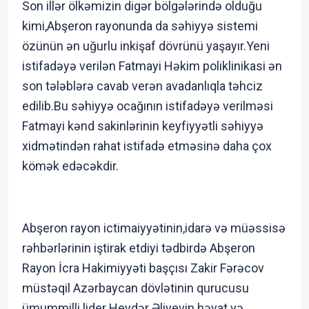
Son illər ölkəmizin digər bölgələrində olduğu
kimi,Abşeron rayonunda da səhiyyə sistemi
özünün ən uğurlu inkişaf dövrünü yaşayır.Yeni
istifadəyə verilən Fatmayi Həkim poliklinikasi ən
son tələblərə cavab verən avadanlıqla təhciz
edilib.Bu səhiyyə ocağının istifadəyə verilməsi
Fatmayi kənd sakinlərinin keyfiyyətli səhiyyə
xidmətindən rahat istifadə etməsinə daha çox
kömək edəcəkdir.
Abşeron rayon ictimaiyyətinin,idarə və müəssisə
rəhbərlərinin iştirak etdiyi tədbirdə Abşeron
Rayon İcra Hakimiyyəti başçısı Zakir Fərəcov
müstəqil Azərbaycan dövlətinin qurucusu
ümummilli lider Heydər Əliyevin həyat və