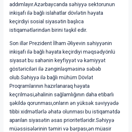
addımlayır.Azərbaycanda səhiyyə sektorunun
inkişafı ilə bağlı islahatlar dövlətin həyata
keçirdiyi sosial siyasətin başlıca
istiqamətlərindən birini təşkil edir.
Son illər Prezident İlham Əliyevin səhiyyənin
inkişafı ilə bağlı həyata keçirdiyi məqsədyönlü
siyasət bu sahənin keyfiyyət və kəmiyyət
göstəriciləri ilə zənginləşməsinə səbəb
olub.Səhiyyə ilə bağlı mühüm Dövlət
Proqramlarının hazırlanaraq həyata
keçrilməsi,əhalinin sağlamlığının daha etibarlı
şəkildə qorunması,onların ən yüksək səviyyədə
tibbi xidmətlərlə əhatə olunması bu istiqamətdə
aparılan siyasətin əsas prioritetləridir.Səhiyyə
müəssisələrinin təmiri və bərpası,ən müasir