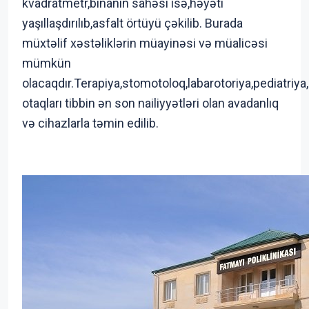
kvadratmetr,binanın sahəsi isə,həyəti
yaşıllaşdırılıb,asfalt örtüyü çəkilib. Burada
müxtəlif xəstəliklərin müayinəsi və müalicəsi
mümkün
olacaqdır.Terapiya,stomotoloq,labarotoriya,pediatriy
otaqları tibbin ən son nailiyyətləri olan avadanlıq
və cihazlarla təmin edilib.