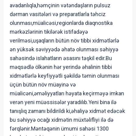
avadanlıqla,həmçinin vətəndaşların pulsuz
dərman vasitələri və preparatlarla təhciz
olunması,müalicəsi,regionlarda diaqnostika
mərkəzlərinin tikilərək istifadəyə
verilməsi,uşaqların bütün növ tibbi xidmətlərlə
ən yüksək səviyyədə əhatə olunması səhiyyə
sahəsində islahatların əsasını təşkil edir.Bu
məqsədlə ölkənin hər yerində əhalinin tibbi
xidmətlərlə keyfiyyətli şəkildə təmin olunması
üçün bütün növ müayinə və
müalicəni,əməliyyatları həyata keçirməyə imkan
verən yeni müəssisələr yaradılıb.Yeni bina ilə
tanışlıq zamanı bildirildi ki,əhaliyə xidmət edəcək
bu səhiyyə ocağı xidmətin müxtəlifliyi ilə də
fərqlənir.Məntəqənin ümumi sahəsi 1300