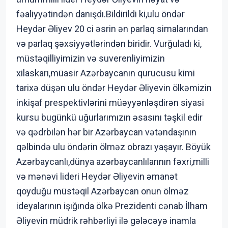
fəaliyyətindən danışdı.Bildirildi ki,ulu öndər
Heydər Əliyev 20 ci əsrin ən parlaq simalarından
və parlaq şəxsiyyətlərindən biridir. Vurğuladı ki,
müstəqilliyimizin və suverenliyimizin
xilaskarı,müasir Azərbaycanın qurucusu kimi
tarixə düşən ulu öndər Heydər Əliyevin ölkəmizin
inkişaf prespektivlərini müəyyənləşdirən siyasi
kursu bugünkü uğurlarımızın əsasını təşkil edir
və qədrbilən hər bir Azərbaycan vətəndaşının
qəlbində ulu öndərin ölməz obrazı yaşayır. Böyük
Azərbaycanlı,dünya azərbaycanlılarının fəxri,milli
və mənəvi lideri Heydər Əliyevin əmanət
qoyduğu müstəqil Azərbaycan onun ölməz
ideyalarının işığında ölkə Prezidenti cənab İlham
Əliyevin müdrik rəhbərliyi ilə gələcəyə inamla