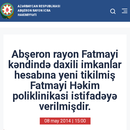
AZƏRBAYCAN RESPUBLIKASI
ABŞERON RAYON İCRA
HAKIMIYYƏTI
Abşeron rayon Fatmayi
kəndində daxili imkanlar
hesabına yeni tikilmiş
Fatmayi Həkim
poliklinikasi istifadəyə
verilmişdir.
08 may 2014 | 15:00