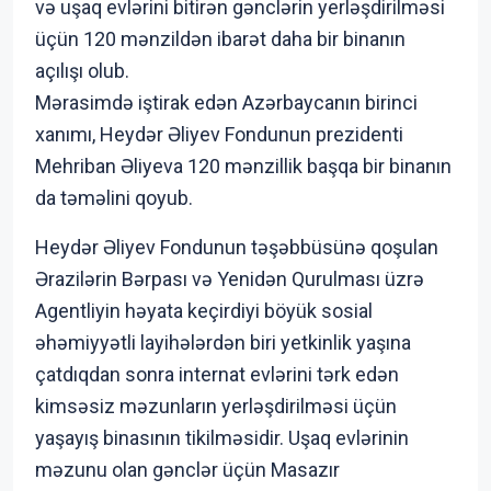
və uşaq evlərini bitirən gənclərin yerləşdirilməsi
üçün 120 mənzildən ibarət daha bir binanın
açılışı olub.
Mərasimdə iştirak edən Azərbaycanın birinci
xanımı, Heydər Əliyev Fondunun prezidenti
Mehriban Əliyeva 120 mənzillik başqa bir binanın
da təməlini qoyub.
Heydər Əliyev Fondunun təşəbbüsünə qoşulan
Ərazilərin Bərpası və Yenidən Qurulması üzrə
Agentliyin həyata keçirdiyi böyük sosial
əhəmiyyətli layihələrdən biri yetkinlik yaşına
çatdıqdan sonra internat evlərini tərk edən
kimsəsiz məzunların yerləşdirilməsi üçün
yaşayış binasının tikilməsidir. Uşaq evlərinin
məzunu olan gənclər üçün Masazır