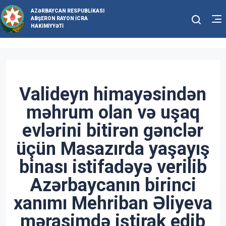
AZƏRBAYCAN RESPUBLIKASI
ABŞERON RAYON İCRA
HAKIMIYYƏTI
Valideyn himayəsindən
məhrum olan və uşaq
evlərini bitirən gənclər
üçün Masazırda yaşayış
binası istifadəyə verilib
Azərbaycanın birinci
xanımı Mehriban Əliyeva
mərasimdə iştirak edib