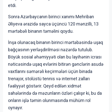
etdi.
Sonra Azərbaycanın birinci xanımı Mehriban
Əliyeva ərazidə sayca üçüncü 120 mənzilli, 13
mərtəbəli binanın təməlini qoydu.
İnşa olunacaq binanın birinci mərtəbəsində uşaq
bağçasının yerləşdirilməsi nəzərdə tutulub.
Böyük sosial əhəmiyyəti olan bu layihənin icrası
nəticəsində uşaq evlərini bitirən gənclərin asudə
vaxtlarını səmərəli keçirmələri üçün binada
trenajor, stolüstü tennis və internet zalları
fəaliyyət göstərir. Qeyd edilən xidmət
sahələrində də məzunların özləri çalışır ki, bu da
onların işlə təmin olunmasında mühüm rol
oynayır.