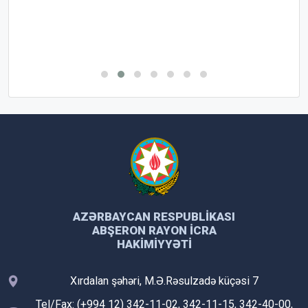
AZƏRBAYCAN RESPUBLIKASI
ABŞERON RAYON İCRA
HAKIMIYYƏTI
Xırdalan şəhəri, M.Ə.Rəsulzadə küçəsi 7
Tel/Fax: (+994 12) 342-11-02, 342-11-15, 342-40-00,