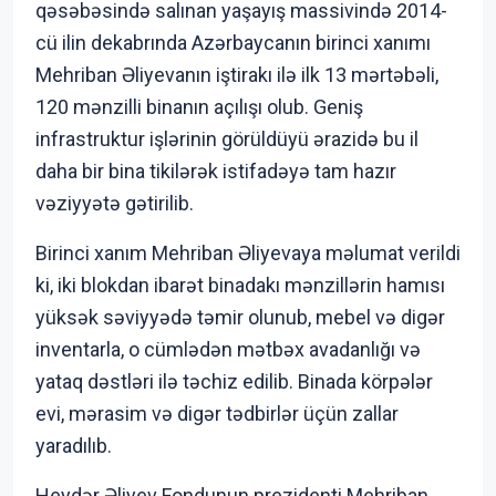
qəsəbəsində salınan yaşayış massivində 2014-
cü ilin dekabrında Azərbaycanın birinci xanımı
Mehriban Əliyevanın iştirakı ilə ilk 13 mərtəbəli,
120 mənzilli binanın açılışı olub. Geniş
infrastruktur işlərinin görüldüyü ərazidə bu il
daha bir bina tikilərək istifadəyə tam hazır
vəziyyətə gətirilib.
Birinci xanım Mehriban Əliyevaya məlumat verildi
ki, iki blokdan ibarət binadakı mənzillərin hamısı
yüksək səviyyədə təmir olunub, mebel və digər
inventarla, o cümlədən mətbəx avadanlığı və
yataq dəstləri ilə təchiz edilib. Binada körpələr
evi, mərasim və digər tədbirlər üçün zallar
yaradılıb.
Heydər Əliyev Fondunun prezidenti Mehriban