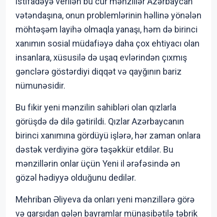
istifadəyə verilən bu cür mənzillər Azərbaycan
vətəndaşına, onun problemlərinin həllinə yönələn
möhtəşəm layihə olmaqla yanaşı, həm də birinci
xanımın sosial müdafiəyə daha çox ehtiyacı olan
insanlara, xüsusilə də uşaq evlərindən çıxmış
gənclərə göstərdiyi diqqət və qayğının bariz
nümunəsidir.
Bu fikir yeni mənzilin sahibləri olan qızlarla
görüşdə də dilə gətirildi. Qızlar Azərbaycanın
birinci xanımına gördüyü işlərə, hər zaman onlara
dəstək verdiyinə görə təşəkkür etdilər. Bu
mənzillərin onlar üçün Yeni il ərəfəsində ən
gözəl hədiyyə olduğunu dedilər.
Mehriban Əliyeva da onları yeni mənzillərə görə
və qarşıdan gələn bayramlar münasibətilə təbrik