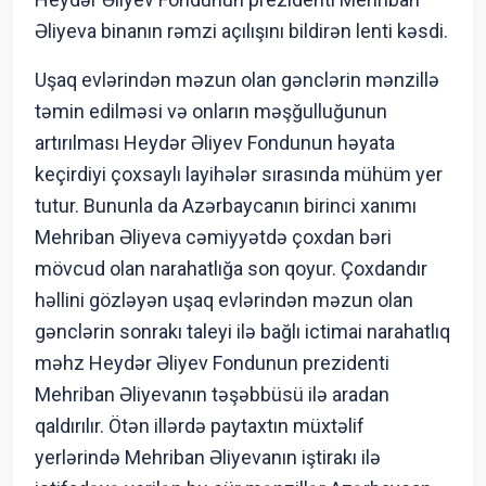
Əliyeva binanın rəmzi açılışını bildirən lenti kəsdi.
Uşaq evlərindən məzun olan gənclərin mənzillə
təmin edilməsi və onların məşğulluğunun
artırılması Heydər Əliyev Fondunun həyata
keçirdiyi çoxsaylı layihələr sırasında mühüm yer
tutur. Bununla da Azərbaycanın birinci xanımı
Mehriban Əliyeva cəmiyyətdə çoxdan bəri
mövcud olan narahatlığa son qoyur. Çoxdandır
həllini gözləyən uşaq evlərindən məzun olan
gənclərin sonrakı taleyi ilə bağlı ictimai narahatlıq
məhz Heydər Əliyev Fondunun prezidenti
Mehriban Əliyevanın təşəbbüsü ilə aradan
qaldırılır. Ötən illərdə paytaxtın müxtəlif
yerlərində Mehriban Əliyevanın iştirakı ilə