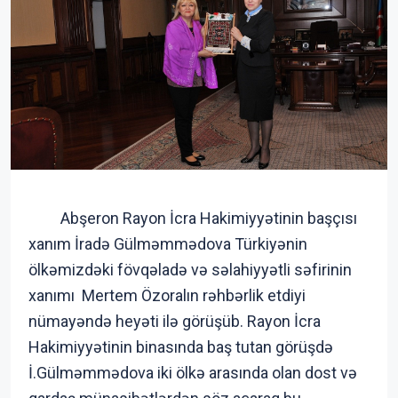
Abşeron Rayon İcra Hakimiyyətinin başçısı
xanım İradə Gülməmmədova Türkiyənin
ölkəmizdəki fövqəladə və səlahiyyətli səfirinin
xanımı Mertem Özoralın rəhbərlik etdiyi
nümayəndə heyəti ilə görüşüb. Rayon İcra
Hakimiyyətinin binasında baş tutan görüşdə
İ.Gülməmmədova iki ölkə arasında olan dost və