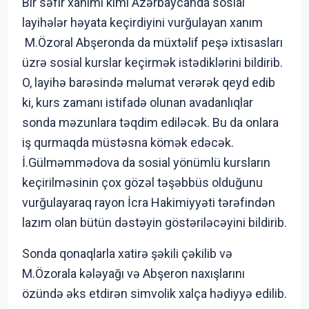
Bir səfir xanımı kimi Azərbaycanda sosial
layihələr həyata keçirdiyini vurğulayan xanım
M.Özoral Abşeronda da müxtəlif peşə ixtisasları
üzrə sosial kurslar keçirmək istədiklərini bildirib.
O, layihə barəsində məlumat verərək qeyd edib
ki, kurs zamanı istifadə olunan avadanlıqlar
sonda məzunlara təqdim ediləcək. Bu da onlara
iş qurmaqda müstəsna kömək edəcək.
İ.Gülməmmədova da sosial yönümlü kursların
keçirilməsinin çox gözəl təşəbbüs olduğunu
vurğulayaraq rayon İcra Hakimiyyəti tərəfindən
lazım olan bütün dəstəyin göstəriləcəyini bildirib.
Sonda qonaqlarla xatirə şəkili çəkilib və
M.Özorala kələyağı və Abşeron naxışlarını
özündə əks etdirən simvolik xalça hədiyyə edilib.