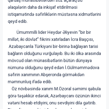
qardaş münasibətlərdən söz açaraq bu
əlaqələrin daha da inkişaf etdirilməsi
istiqamətində səfirliklərin müstəsna xidmətlərini
qeyd edib.
Ümummilli lider Heydər Əliyevin “bir bir
millət, iki dövlət” fikrini xatırladan İcra Başçısı,
Azəbaycanla Türkiyəni bir-birinə bağlayan tarixi
bağların olduğunu vurğulayıb. Bu iki ölkə arasında
mövcud olan münasibətlərin bütün dünyaya
nümunə olduğunu qeyd edən İ.Gülməmmədova
səfirin xanımının Abşeronda görməkdən
məmnunluq ifadə edib.
Öz növbəsində xanım M.Özoral səmimi qəbula
görə təşəkkür edərək, Azərbaycanı özünün ikinci
vətəni hesab etdiyini, onu sevdiyini dilə gətirib.