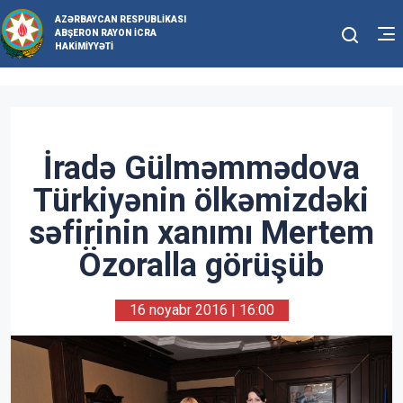
AZƏRBAYCAN RESPUBLIKASI
ABŞERON RAYON İCRA
HAKIMIYYƏTI
İradə Gülməmmədova
Türkiyənin ölkəmizdəki
səfirinin xanımı Mertem
Özoralla görüşüb
16 noyabr 2016 | 16:00