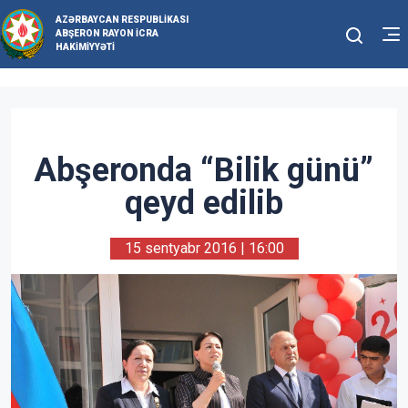
AZƏRBAYCAN RESPUBLIKASI
ABŞERON RAYON İCRA
HAKIMIYYƏTI
Abşeronda “Bilik günü”
qeyd edilib
15 sentyabr 2016 | 16:00