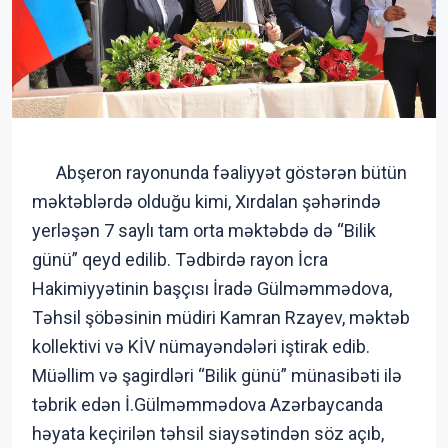
Abşeron rayonunda fəaliyyət göstərən bütün
məktəblərdə olduğu kimi, Xırdalan şəhərində
yerləşən 7 saylı tam orta məktəbdə də “Bilik
günü” qeyd edilib. Tədbirdə rayon İcra
Hakimiyyətinin başçısı İradə Gülməmmədova,
Təhsil şöbəsinin müdiri Kamran Rzayev, məktəb
kollektivi və KİV nümayəndələri iştirak edib.
Müəllim və şagirdləri “Bilik günü” münasibəti ilə
təbrik edən İ.Gülməmmədova Azərbaycanda
həyata keçirilən təhsil siaysətindən söz açıb,