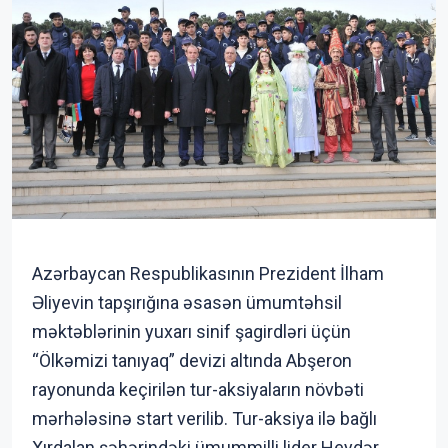
Azərbaycan Respublikasının Prezident İlham
Əliyevin tapşırığına əsasən ümumtəhsil
məktəblərinin yuxarı sinif şagirdləri üçün
“Ölkəmizi tanıyaq” devizi altında Abşeron
rayonunda keçirilən tur-aksiyaların növbəti
mərhələsinə start verilib. Tur-aksiya ilə bağlı
Xırdalan şəhərindəki ümummilli lider Heydər