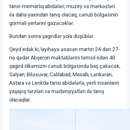
tarixi-memarlıq abidələri, muzey və mərkəzləri
ilə daha yaxından tanış olacaq, cənub bölgəsinin
görməli yerlərini gəzəcəklər.
Bundan sonra şagirdlər yola düşüblər.
Qeyd edək ki, layihəyə əsasən martın 24-dən 27-
nə qədər Abşeron məktəblərini təmsil edən 40
şagird ölkəmizin cənub bölgəsində baş çəkəcək,
Səlyan, Biləsuvar, Cəlilabad, Masallı, Lənkəran,
Astara və Lerikdə tarixi abidələrlə, yerli insanların
yaşayış tərzləri və mədəniyyətləri ilə tanış
olacaqlar.