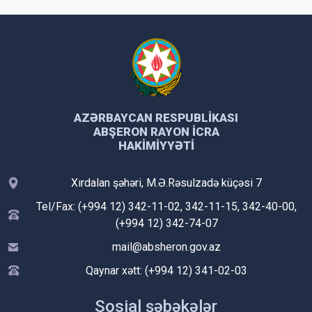
AZƏRBAYCAN RESPUBLIKASI
ABŞERON RAYON İCRA
HAKIMIYYƏTI
Xırdalan şəhəri, M.Ə.Rəsulzadə küçəsi 7
Tel/Fax: (+994 12) 342-11-02, 342-11-15, 342-40-00,
(+994 12) 342-74-07
mail@absheron.gov.az
Qaynar xətt: (+994 12) 341-02-03
Sosial şəbəkələr