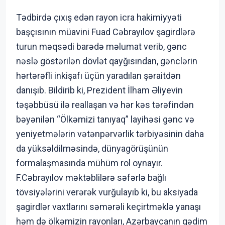
Tədbirdə çıxış edən rayon icra hakimiyyəti
başçısının müavini Fuad Cəbrayılov şagirdlərə
turun məqsədi barədə məlumat verib, gənc
nəslə göstərilən dövlət qayğısından, gənclərin
hərtərəfli inkişafı üçün yaradılan şəraitdən
danışıb. Bildirib ki, Prezident İlham Əliyevin
təşəbbüsü ilə reallaşan və hər kəs tərəfindən
bəyənilən “Ölkəmizi tanıyaq” layihəsi gənc və
yeniyetmələrin vətənpərvərlik tərbiyəsinin daha
da yüksəldilməsində, dünyagörüşünün
formalaşmasında mühüm rol oynayır.
F.Cəbrayılov məktəblilərə səfərlə bağlı
tövsiyələrini verərək vurğulayıb ki, bu aksiyada
şagirdlər vaxtlarını səmərəli keçirtməklə yanaşı
həm də ölkəmizin rayonları, Azərbaycanın qədim