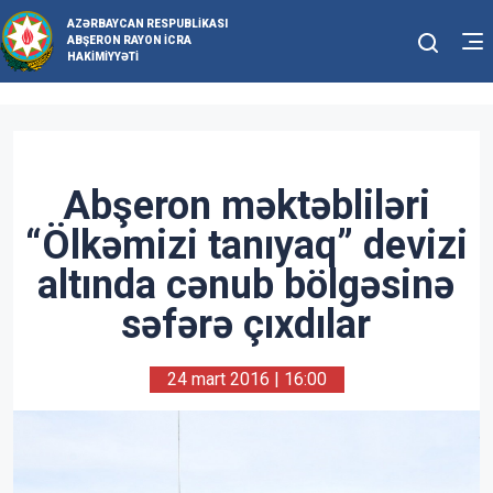
AZƏRBAYCAN RESPUBLIKASI
ABŞERON RAYON İCRA
HAKIMIYYƏTI
Abşeron məktəbliləri
“Ölkəmizi tanıyaq” devizi
altında cənub bölgəsinə
səfərə çıxdılar
24 mart 2016 | 16:00