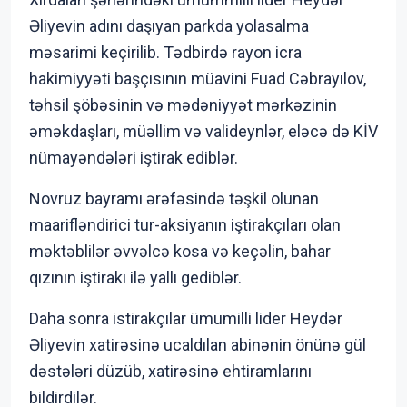
Əliyevin adını daşıyan parkda yolasalma
məsarimi keçirilib. Tədbirdə rayon icra
hakimiyyəti başçısının müavini Fuad Cəbrayılov,
təhsil şöbəsinin və mədəniyyət mərkəzinin
əməkdaşları, müəllim və valideynlər, eləcə də KİV
nümayəndələri iştirak ediblər.
Novruz bayramı ərəfəsində təşkil olunan
maarifləndirici tur-aksiyanın iştirakçıları olan
məktəblilər əvvəlcə kosa və keçəlin, bahar
qızının iştirakı ilə yallı gediblər.
Daha sonra istirakçılar ümumilli lider Heydər
Əliyevin xatirəsinə ucaldılan abinənin önünə gül
dəstələri düzüb, xatirəsinə ehtiramlarını
bildirdilər.