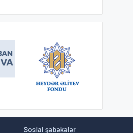
Sosial şəbəkələr