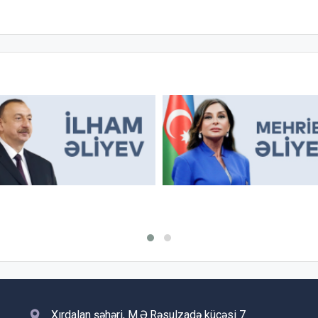
Xırdalan şəhəri, M.Ə.Rəsulzadə küçəsi 7