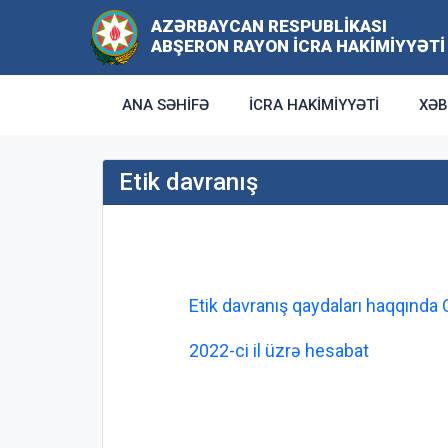
AZƏRBAYCAN RESPUBLIKASI
ABŞERON RAYON İCRA HAKIMIYYƏTI
ANA SƏHIFƏ
İCRA HAKIMIYYƏTI
XƏB
Etik davranış
Etik davranış qaydaları haqqında
2022-ci il üzrə hesabat