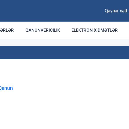
Qaynar xətt
ƏRLƏR
QANUNVERICILIK
ELEKTRON XIDMƏTLƏR
 Qanun