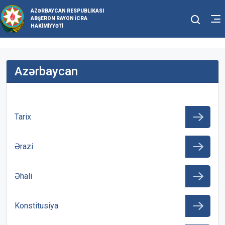
AZƏRBAYCAN RESPUBLIKASI
ABŞERON RAYON İCRA
HAKIMIYYƏTI
Azərbaycan
Tarix
Ərazi
Əhali
Konstitusiya