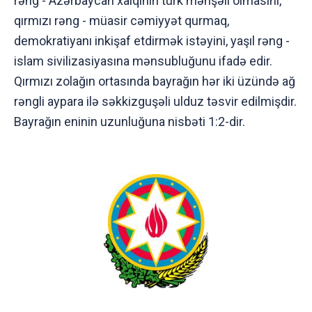
rəng - Azərbaycan xalqının türk mənşəli olmasını,
qırmızı rəng - müasir cəmiyyət qurmaq,
demokratiyanı inkişaf etdirmək istəyini, yaşıl rəng -
islam sivilizasiyasına mənsubluğunu ifadə edir.
Qırmızı zolağın ortasında bayrağın hər iki üzündə ağ
rəngli aypara ilə səkkizguşəli ulduz təsvir edilmişdir.
Bayrağın eninin uzunluğuna nisbəti 1:2-dir.