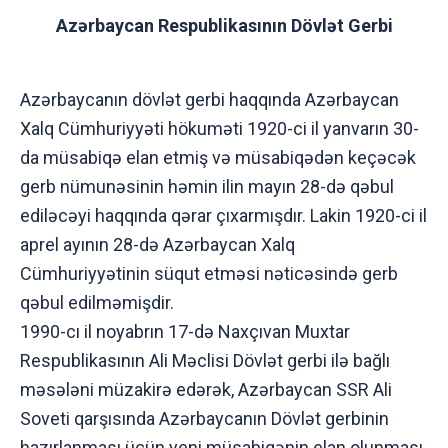
Azərbaycan Respublikasının Dövlət Gerbi
Azərbaycanın dövlət gerbi haqqında Azərbaycan
Xalq Cümhuriyyəti hökuməti 1920-ci il yanvarın 30-
da müsabiqə elan etmiş və müsabiqədən keçəcək
gerb nümunəsinin həmin ilin mayın 28-də qəbul
ediləcəyi haqqında qərar çıxarmışdır. Lakin 1920-ci il
aprel ayının 28-də Azərbaycan Xalq
Cümhuriyyətinin süqut etməsi nəticəsində gerb
qəbul edilməmişdir.
1990-cı il noyabrın 17-də Naxçıvan Muxtar
Respublikasının Ali Məclisi Dövlət gerbi ilə bağlı
məsələni müzakirə edərək, Azərbaycan SSR Ali
Soveti qarşısında Azərbaycanın Dövlət gerbinin
hazırlanması üçün yeni müsabiqənin elan olunması