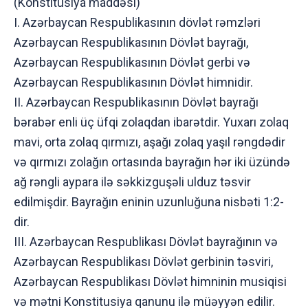
(Konstitusiya maddəsi)
I. Azərbaycan Respublikasının dövlət rəmzləri
Azərbaycan Respublikasının Dövlət bayrağı,
Azərbaycan Respublikasının Dövlət gerbi və
Azərbaycan Respublikasının Dövlət himnidir.
II. Azərbaycan Respublikasının Dövlət bayrağı
bərabər enli üç üfqi zolaqdan ibarətdir. Yuxarı zolaq
mavi, orta zolaq qırmızı, aşağı zolaq yaşıl rəngdədir
və qırmızı zolağın ortasında bayrağın hər iki üzündə
ağ rəngli aypara ilə səkkizguşəli ulduz təsvir
edilmişdir. Bayrağın eninin uzunluğuna nisbəti 1:2-
dir.
III. Azərbaycan Respublikası Dövlət bayrağının və
Azərbaycan Respublikası Dövlət gerbinin təsviri,
Azərbaycan Respublikası Dövlət himninin musiqisi
və mətni Konstitusiya qanunu ilə müəyyən edilir.