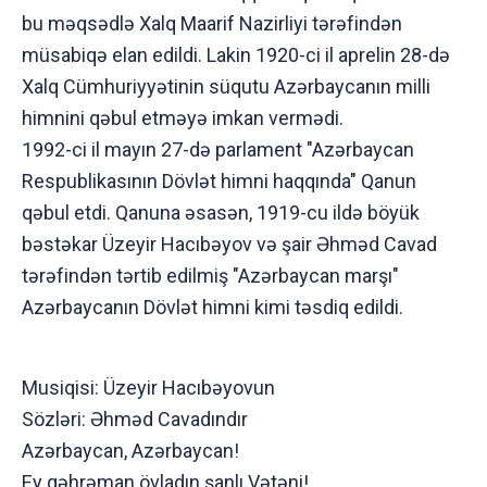
bu məqsədlə Xalq Maarif Nazirliyi tərəfindən
müsabiqə elan edildi. Lakin 1920-ci il aprelin 28-də
Xalq Cümhuriyyətinin süqutu Azərbaycanın milli
himnini qəbul etməyə imkan vermədi.
1992-ci il mayın 27-də parlament "Azərbaycan
Respublikasının Dövlət himni haqqında" Qanun
qəbul etdi. Qanuna əsasən, 1919-cu ildə böyük
bəstəkar Üzeyir Hacıbəyov və şair Əhməd Cavad
tərəfindən tərtib edilmiş "Azərbaycan marşı"
Azərbaycanın Dövlət himni kimi təsdiq edildi.
Musiqisi: Üzeyir Hacıbəyovun
Sözləri: Əhməd Cavadındır
Azərbaycan, Azərbaycan!
Ey qəhrəman övladın şanlı Vətəni!