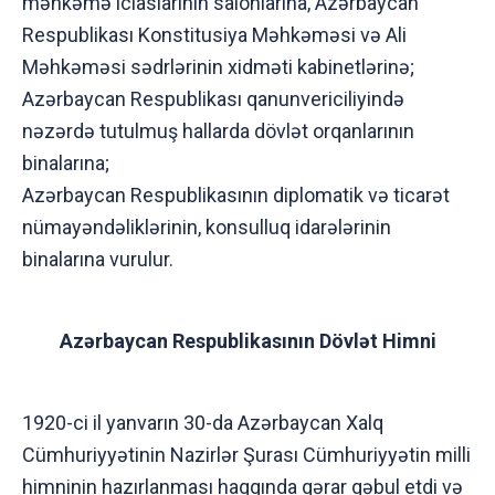
məhkəmə iclaslarının salonlarına, Azərbaycan
Respublikası Konstitusiya Məhkəməsi və Ali
Məhkəməsi sədrlərinin xidməti kabinetlərinə;
Azərbaycan Respublikası qanunvericiliyində
nəzərdə tutulmuş hallarda dövlət orqanlarının
binalarına;
Azərbaycan Respublikasının diplomatik və ticarət
nümayəndəliklərinin, konsulluq idarələrinin
binalarına vurulur.
Azərbaycan Respublikasının Dövlət Himni
1920-ci il yanvarın 30-da Azərbaycan Xalq
Cümhuriyyətinin Nazirlər Şurası Cümhuriyyətin milli
himninin hazırlanması haqqında qərar qəbul etdi və