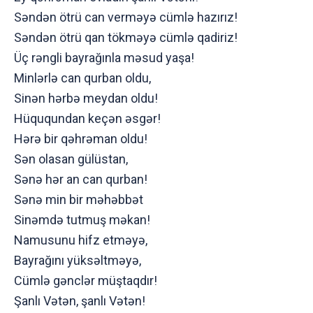
Səndən ötrü can verməyə cümlə hazırız!
Səndən ötrü qan tökməyə cümlə qadiriz!
Üç rəngli bayrağınla məsud yaşa!
Minlərlə can qurban oldu,
Sinən hərbə meydan oldu!
Hüququndan keçən əsgər!
Hərə bir qəhrəman oldu!
Sən olasan gülüstan,
Sənə hər an can qurban!
Sənə min bir məhəbbət
Sinəmdə tutmuş məkan!
Namusunu hifz etməyə,
Bayrağını yüksəltməyə,
Cümlə gənclər müştaqdır!
Şanlı Vətən, şanlı Vətən!