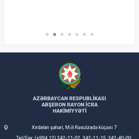
AZƏRBAYCAN RESPUBLIKASI
ABŞERON RAYON İCRA
HAKIMIYYƏTI
Xırdalan şəhəri, M.Ə.Rəsulzadə küçəsi 7
Tel/Fax: (+994 12) 342-11-02, 342-11-15, 342-40-00,