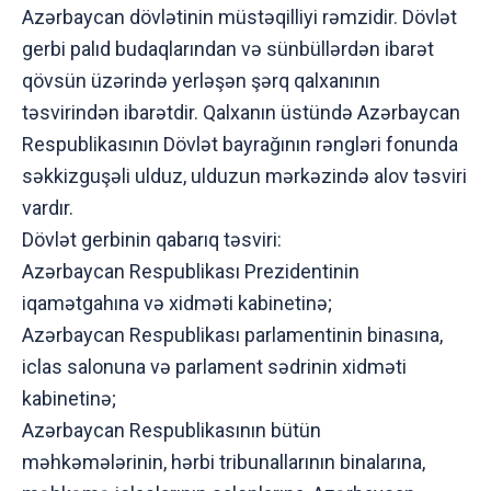
Azərbaycan dövlətinin müstəqilliyi rəmzidir. Dövlət
gerbi palıd budaqlarından və sünbüllərdən ibarət
qövsün üzərində yerləşən şərq qalxanının
təsvirindən ibarətdir. Qalxanın üstündə Azərbaycan
Respublikasının Dövlət bayrağının rəngləri fonunda
səkkizguşəli ulduz, ulduzun mərkəzində alov təsviri
vardır.
Dövlət gerbinin qabarıq təsviri:
Azərbaycan Respublikası Prezidentinin
iqamətgahına və xidməti kabinetinə;
Azərbaycan Respublikası parlamentinin binasına,
iclas salonuna və parlament sədrinin xidməti
kabinetinə;
Azərbaycan Respublikasının bütün
məhkəmələrinin, hərbi tribunallarının binalarına,